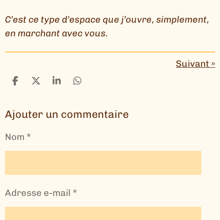
C’est ce type d’espace que j’ouvre, simplement,
en marchant avec vous.
Suivant
»
P
P
P
P
a
a
a
a
r
r
r
r
Ajouter un commentaire
t
t
t
t
a
a
a
a
g
g
g
g
Nom *
e
e
e
e
r
r
r
r
Adresse e-mail *